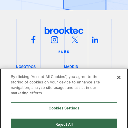
EN
ES
NOSOTROS
MADRID
EXPERIENCIA
Calle Alfonso XII, 62, 2º.
CLIENTES
T:
910 767 127
By clicking “Accept All Cookies”, you agree to the
CONTACTO
VALLADOLID
storing of cookies on your device to enhance site
María de Molina, 3, 4A
T:
983 346 556
navigation, analyze site usage, and assist in our
JAÉN
marketing efforts.
Calle La Rioja, 6, 1B
T:
683 17 62 25
Cookies Settings
Reject All
Fondo Europeo de Desarrollo Regional - "Una manera de