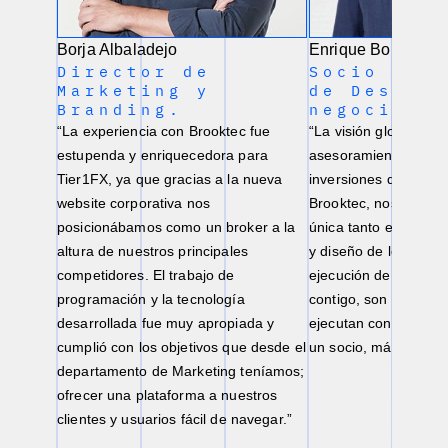
Borja Albaladejo
Enrique Borrajeros
Director de
Socio y d
Marketing y
de Desarr
Branding.
negocio e
“La experiencia con Brooktec fue
“La visión global de t
estupenda y enriquecedora para
asesoramiento financ
Tier1FX, ya que gracias a la nueva
inversiones que aúna
website corporativa nos
Brooktec, nos permit
posicionábamos como un broker a la
única tanto en las ref
altura de nuestros principales
y diseño de los proye
competidores. El trabajo de
ejecución de los mis
programación y la tecnología
contigo, son flexibles 
desarrollada fue muy apropiada y
ejecutan con precisió
cumplió con los objetivos que desde el
un socio, más que un
departamento de Marketing teníamos;
ofrecer una plataforma a nuestros
clientes y usuarios fácil de navegar.”