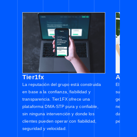
Tier1fx
AllFun
La reputación del grupo está construida
El ecosist
en base a la confianza, fiabilidad y
sus socios
transparencia. Tier1FX ofrece una
gestión pa
plataforma DMA-STP pura y confiable,
negociació
sin ninguna intervención y donde los
datos, cum
clientes pueden operar con fiabilidad,
personaliz
seguridad y velocidad.